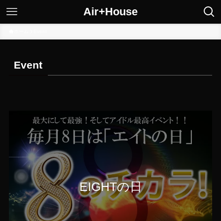
Air+House
ホーム
Event
Event
EIGHTの日